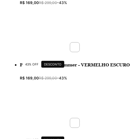
R$ 169,00
R$ 299,00
-
43
%
Polo Piquet M/C Summer - VERMELHO ESCURO
43
% OFF
DESCONTO
R$ 169,00
R$ 299,00
-
43
%