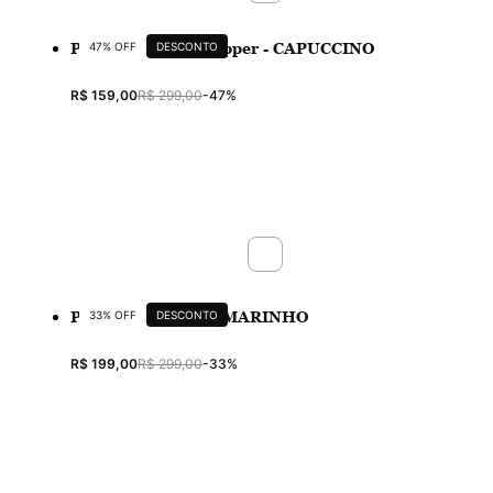
Polo M/c Piquet Zípper - CAPUCCINO
47
% OFF
DESCONTO
R$ 159,00
R$ 299,00
-
47
%
Polo M/c  Mescla - MARINHO
33
% OFF
DESCONTO
R$ 199,00
R$ 299,00
-
33
%