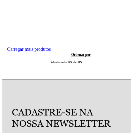
Carregar mais produtos
Ordenar por
Mostrando
35
de
35
CADASTRE-SE NA
NOSSA NEWSLETTER