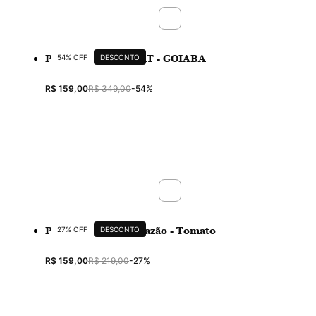
POLO M/C RESOORT - GOIABA
54
% OFF
DESCONTO
R$ 159,00
R$ 349,00
-
54
%
Polo Piquet M/c Brazão - Tomato
27
% OFF
DESCONTO
R$ 159,00
R$ 219,00
-
27
%