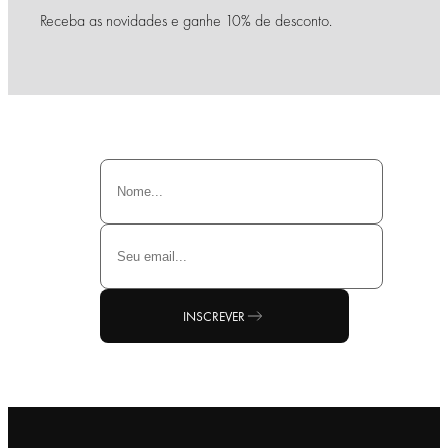
Receba as novidades e ganhe 10% de desconto.
INSCREVER