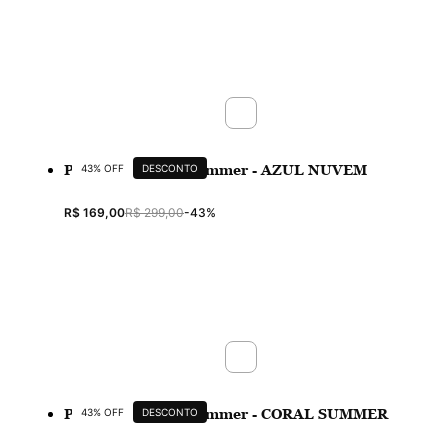
Polo Piquet M/C Summer - AZUL NUVEM
43
% OFF
DESCONTO
R$ 169,00
R$ 299,00
-
43
%
Polo Piquet M/C Summer - CORAL SUMMER
43
% OFF
DESCONTO