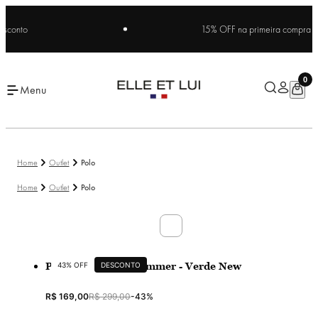
onto
15% OFF na primeira compra - cu
0
Menu
Outlet
Polo
Outlet
Polo
Polo Piquet M/C Summer - Verde New
43
% OFF
DESCONTO
R$ 169,00
R$ 299,00
-
43
%