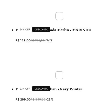
Polo Piquet Estampada Merlin - MARINHO
54
% OFF
DESCONTO
R$ 139,00
R$ 299,00
-
54
%
Polo Piquet M/l Urban - Navy Winter
23
% OFF
DESCONTO
R$ 269,00
R$ 349,00
-
23
%