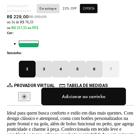
520950330107
Em estoque
23
% OFF
OFERTA
52095033107417
R$ 229,00
R$ 299,00
ou
3
x de
R$ 76,33
ou
R$ 217,55
no PIX
Cor
:
Cor: VERDE
Tamanho
:
Tamanho: 2
Tamanho: 3
Tamanho: 4
Tamanho: 5
Tamanho: 6
2
3
4
5
6
7
PROVADOR VIRTUAL
TABELA DE MEDIDAS
Adicionar ao carrinho
Ideal para quem busca conforto e estilo em dias mais quentes. Com
design clássico e atemporal, conta com botões personalizados na
parte frontal e na gola, além de bolso funcional no peito, que agreg
praticidade e charme à peça. Confeccionada em tecido leve e