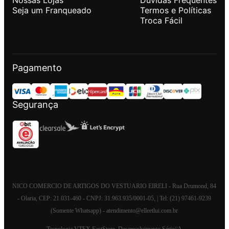
Seja um Franqueado
Termos e Políticas
Troca Fácil
Pagamento
Segurança
NICO COMERCIO DE ARTIGOS DO VESTUARIO EIRELI - Rua Drumond, 84
- Olaria, CEP: 21.031-460 - CNPJ: 31.963.935/0001-05, | Tel: (21) 97461-9239
(Somente Whatsapp) - atendimento@elleetlui.com.br
Tecnologia
VTEX FastStore
. Desenvolvimento
Série//A